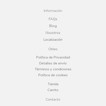
c
s
Información
e
t
FAQs
Blog
b
a
Nosotros
Localización
o
g
Útiles
o
r
Política de Privacidad
Detalles de envío
k
a
Términos y condiciones
Política de cookies
m
Tienda
Carrito
Contacto