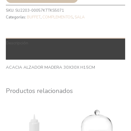
SKU:
SU2203-00057KTTKS5071
Categorías:
BUFFET
,
COMPLEMENTOS
,
SALA
Descripción
QR Code
ACACIA ALZADOR MADERA 30X30X H15CM
Productos relacionados