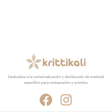
Dedicados a la comercialización y distribución de material
especifico para restauración y eventos.
F
I
a
n