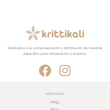
Dedicados a la comercialización y distribución de material
especifico para restauración y eventos.
F
I
a
n
c
s
Información
e
t
FAQs
Blog