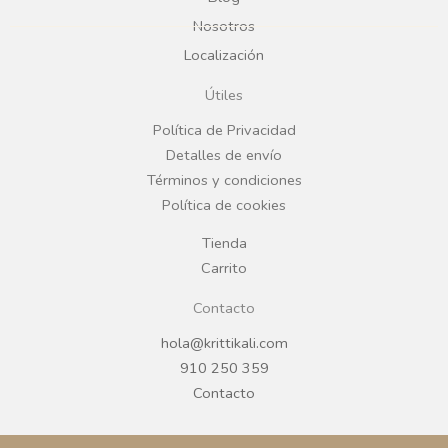
b
a
Nosotros
Localización
o
g
Útiles
o
r
Política de Privacidad
Detalles de envío
k
a
Términos y condiciones
Política de cookies
m
Tienda
Carrito
Contacto
hola@krittikali.com
910 250 359
Contacto