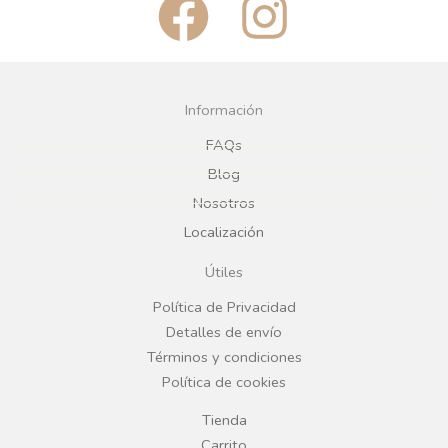
F
I
a
n
c
s
Información
e
t
FAQs
Blog
b
a
Nosotros
Localización
o
g
Útiles
o
r
Política de Privacidad
Detalles de envío
k
a
Términos y condiciones
Política de cookies
m
Tienda
Carrito