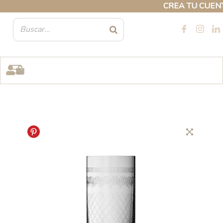
Ir
CREA TU CUENTA 
al
contenido