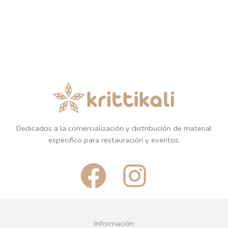
Dedicados a la comercialización y distribución de material
especifico para restauración y eventos.
F
I
a
n
c
s
Información