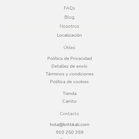
e
t
FAQs
Blog
b
a
Nosotros
Localización
o
g
Útiles
o
r
Política de Privacidad
Detalles de envío
k
a
Términos y condiciones
Política de cookies
m
Tienda
Carrito
Contacto
hola@krittikali.com
910 250 359