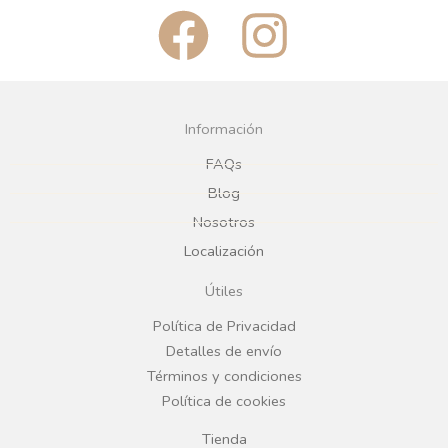
F
I
a
n
c
s
Información
e
t
FAQs
Blog
b
a
Nosotros
Localización
o
g
Útiles
o
r
Política de Privacidad
Detalles de envío
k
a
Términos y condiciones
Política de cookies
m
Tienda