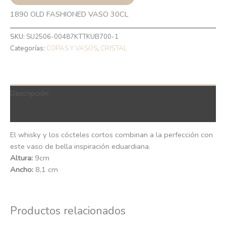
1890 OLD FASHIONED VASO 30CL
SKU:
SU2506-00487KTTKUB700-1
Categorías:
COPAS Y VASOS
,
CRISTAL
Descripción
QR Code
El whisky y los cócteles cortos combinan a la perfección con
este vaso de bella inspiración eduardiana.
Altura:
9cm
Ancho:
8,1 cm
Productos relacionados