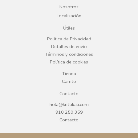
b
a
Nosotros
Localización
o
g
Útiles
o
r
Política de Privacidad
Detalles de envío
k
a
Términos y condiciones
Política de cookies
m
Tienda
Carrito
Contacto
hola@krittikali.com
910 250 359
Contacto