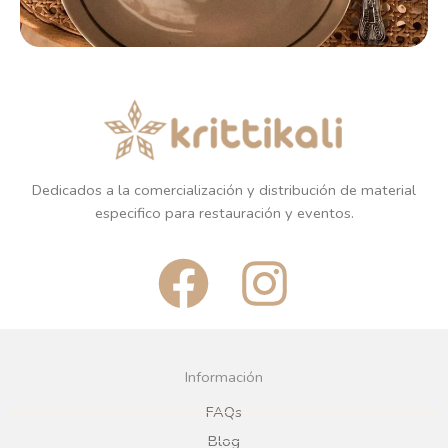
Dedicados a la comercialización y distribución de material
especifico para restauración y eventos.
F
I
a
n
c
s
Información
e
t
FAQs
Blog