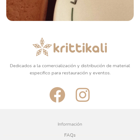
Dedicados a la comercialización y distribución de material
especifico para restauración y eventos.
F
I
a
n
c
s
Información
e
t
FAQs