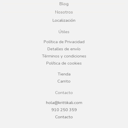
Blog
b
a
Nosotros
Localización
o
g
Útiles
o
r
Política de Privacidad
Detalles de envío
k
a
Términos y condiciones
Política de cookies
m
Tienda
Carrito
Contacto
hola@krittikali.com
910 250 359
Contacto